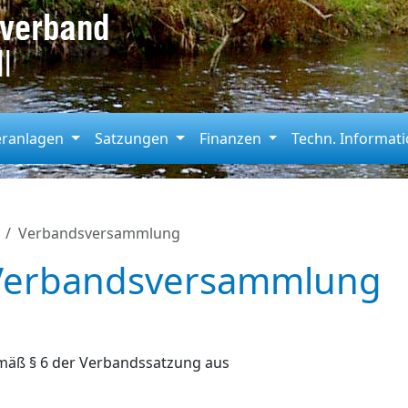
eranlagen
Satzungen
Finanzen
Techn. Informat
Verbandsversammlung
 Verbandsversammlung
äß § 6 der Verbandssatzung aus